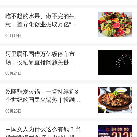
吃不起的水果、做不完的生
意，差异化创业掘取万亿“新
水果”市场丨投融界研究院016
06月19日
期
阿里腾讯围猎万亿级停车市
场，投融界直指问题关键：停
车场“信息孤岛”｜投融界研究
06月24日
院017期
乾隆酷爱火锅，一场持续近3
个世纪的国民火锅热｜投融界
研究院018期
06月25日
中国女人为什么这么有钱？当