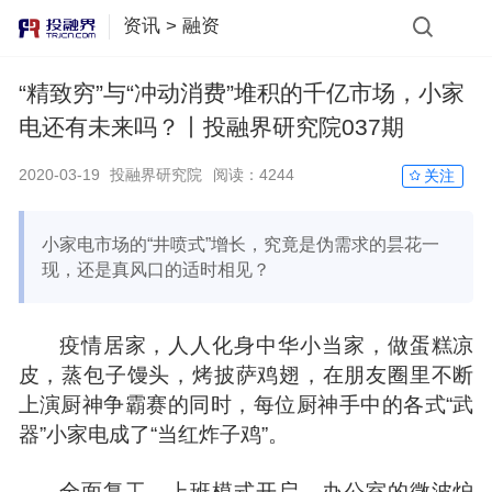
资讯
>
融资
“精致穷”与“冲动消费”堆积的千亿市场，小家
电还有未来吗？丨投融界研究院037期
2020-03-19
投融界研究院
阅读：
4244
关注
小家电市场的“井喷式”增长，究竟是伪需求的昙花一
现，还是真风口的适时相见？
疫情居家，人人化身中华小当家，做蛋糕凉
皮，蒸包子馒头，烤披萨鸡翅，在朋友圈里不断
上演厨神争霸赛的同时，每位厨神手中的各式“武
器”小家电成了“当红炸子鸡”。
全面复工，上班模式开启，办公室的微波炉