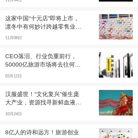
这家中国“十元店”即将上市，
凛冬中有何妙计跨越零售业
的“刺激战场”丨投融界研究院
11月08日
032期
CEO落泪、行业负重前行，
50000亿旅游市场将去往何
方？丨投融界研究院036期
03月12日
汉服盛世！“文化复兴”催生庞
大产业，资源找寻新鲜血液丨
投融界研究院30期
10月24日
8亿人的诗和远方！旅游创业