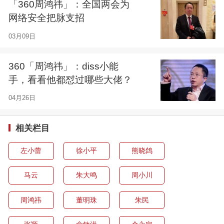
「360周鸿祎」：全国两会为
网络安全把脉支招
03月09日
360「周鸿祎」：diss小能
手，看看他都怼过哪些大佬？
04月26日
相关栏目
左小蕾
徐小平
熊晓鸽
马云
朱大鸣
周小川
周鸿祎
董明珠
朱民