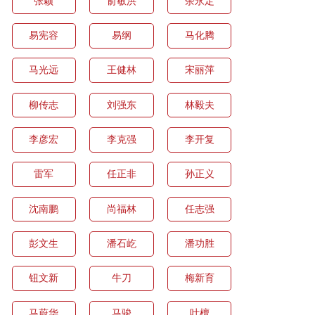
张颖
俞敏洪
余永定
易宪容
易纲
马化腾
马光远
王健林
宋丽萍
柳传志
刘强东
林毅夫
李彦宏
李克强
李开复
雷军
任正非
孙正义
沈南鹏
尚福林
任志强
彭文生
潘石屹
潘功胜
钮文新
牛刀
梅新育
马蔚华
马骏
叶檀