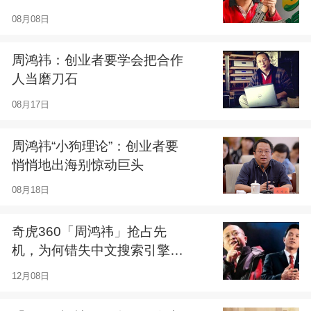
08月08日
周鸿祎：创业者要学会把合作
人当磨刀石
08月17日
周鸿祎“小狗理论”：创业者要
悄悄地出海别惊动巨头
08月18日
奇虎360「周鸿祎」抢占先
机，为何错失中文搜索引擎的
商机
12月08日