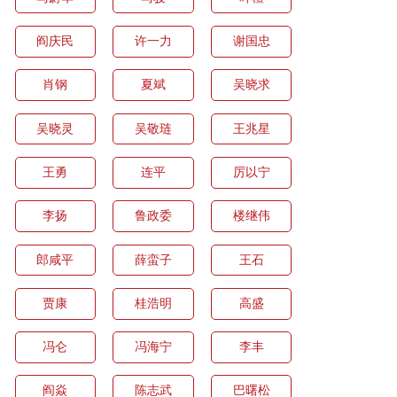
阎庆民
许一力
谢国忠
肖钢
夏斌
吴晓求
吴晓灵
吴敬琏
王兆星
王勇
连平
厉以宁
李扬
鲁政委
楼继伟
郎咸平
薛蛮子
王石
贾康
桂浩明
高盛
冯仑
冯海宁
李丰
阎焱
陈志武
巴曙松