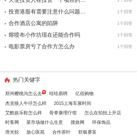
天使投资人在投资一个项目的时候,最基本的是看重哪两样东西?
1个回答
投资港股有需要注意什么问题的吗？
1个回答
合作酒店公寓的陷阱
1个回答
熔喷布小作坊现在还能合作吗
1个回答
电影票房亏了合作方怎么办
1个回答
热门关键字
郑州樱桃沟怎么去
哇哇易聘
亿佰购物
杰克狼人牛仔怎么样
2015上海车展时间
艾酷娱乐鞋怎么样
骨脊康理疗馆
怎么在拍拍上开店
时客网
菜市场做什么生意
搜旅网
环保饰品
滑光轮
放心医苑
合作茶叶
软银赛富