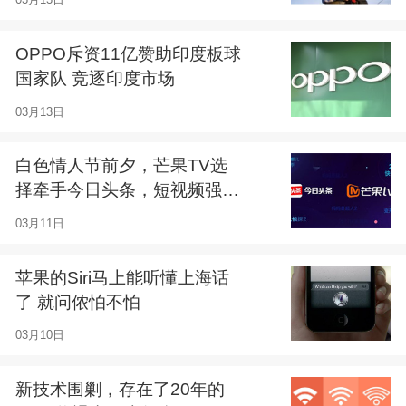
OPPO斥资11亿赞助印度板球
国家队 竞逐印度市场
03月13日
白色情人节前夕，芒果TV选
择牵手今日头条，短视频强势
入驻今日头条
03月11日
苹果的Siri马上能听懂上海话
了 就问侬怕不怕
03月10日
新技术围剿，存在了20年的