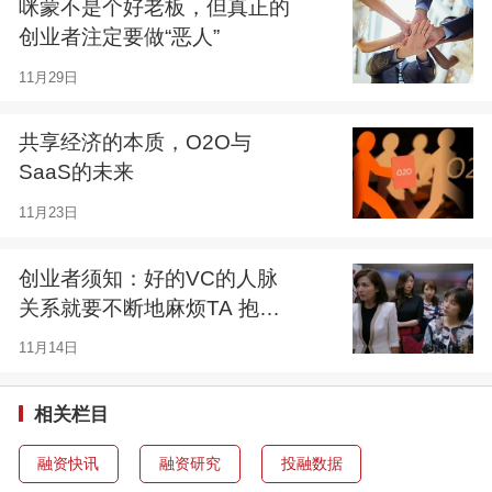
咪蒙不是个好老板，但真正的
创业者注定要做“恶人”
11月29日
共享经济的本质，O2O与
SaaS的未来
11月23日
创业者须知：好的VC的人脉
关系就要不断地麻烦TA 抱团
取暖才能互利共赢
11月14日
相关栏目
融资快讯
融资研究
投融数据