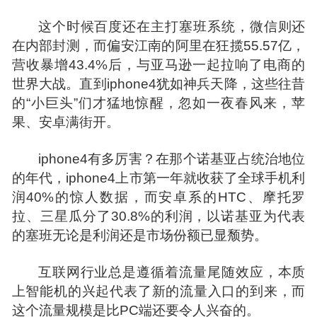
这个时候百度还在主打塞班系统，微信则还
在内部封测，而偏安
江南
的阿里在狂揽55.57亿，
营收暴增43.4%后，与亚马逊一起拉响了电商的
世界大战。直到iphone4犹如神兵天降，这些往昔
的“小巨头”们才猛地惊醒，忽如一夜春风来，苹
果、安卓满街开。
iphone4有多厉害？在那个诺基亚占统治地位
的年代，iphone4上市第一年就收获了全球手机利
润40%的惊人数据，而安卓系的HTC、
摩托罗
拉
、三星瓜分了30.8%的利润，以诺基亚为代表
的塞班无论是利润还是市场份额已显颓势。
互联网行业总是遵循着流量尾随效应，本质
上智能机的兴起代表了新的流量入口的到来，而
这个流量规模是比PC端还要令人兴奋的。