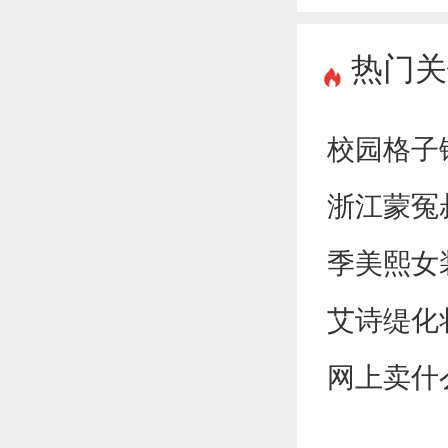
热门关
校园格子
浙江蒙冤
季美熙女
艾诗缇化
网上卖什