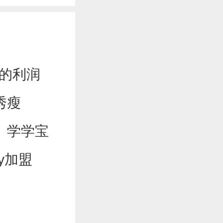
的利润
秀瘦
学学宝
ay加盟