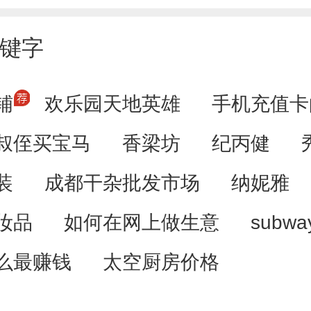
键字
铺
欢乐园天地英雄
手机充值卡
叔侄买宝马
香梁坊
纪丙健
装
成都干杂批发市场
纳妮雅
妆品
如何在网上做生意
subw
么最赚钱
太空厨房价格