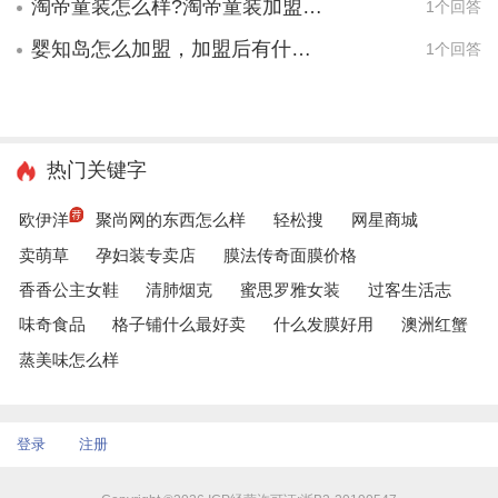
淘帝童装怎么样?淘帝童装加盟可靠吗?
1个回答
婴知岛怎么加盟，加盟后有什么服务？
1个回答
热门关键字
欧伊洋
聚尚网的东西怎么样
轻松搜
网星商城
卖萌草
孕妇装专卖店
膜法传奇面膜价格
香香公主女鞋
清肺烟克
蜜思罗雅女装
过客生活志
味奇食品
格子铺什么最好卖
什么发膜好用
澳洲红蟹
蒸美味怎么样
登录
注册